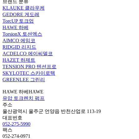
브랜드 분류
KLAUKE 클라우케
GEDORE 게도레
TorcUP 토크업
HAWE 하베
TorsionX 토션엑스
AIMCO 에임코
RIDGID 리지드
ACDELCO 에이씨델코
HAZET 하제트
TENSION PRO 텐션프로
SKYLOTEC 스카이로텍
GREENLEE 그린리
HAWE 하베
HAWE
유압 토크렌치 펌프
주소
울산광역시 울주군 언양읍 반천산업로 113-19
대표번호
052-275-5990
팩스
052-274-0971